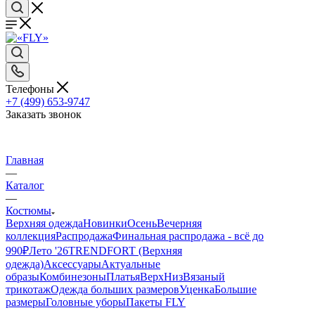
Телефоны
+7 (499) 653-9747
Заказать звонок
Главная
—
Каталог
—
Костюмы
Верхняя одежда
Новинки
Осень
Вечерняя
коллекция
Распродажа
Финальная распродажа - всё до
990₽
Лето '26
TRENDFORT (Верхняя
одежда)
Аксессуары
Актуальные
образы
Комбинезоны
Платья
Верх
Низ
Вязаный
трикотаж
Одежда больших размеров
Уценка
Большие
размеры
Головные уборы
Пакеты FLY
—