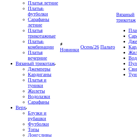
Платья летние
Платья-
футболки
Вязаный
Сарафаны
трикотаж
летние
Платья
Пла
трикотажные
Сар
Платья-
Дже
комбинации
Осень'26
Пальто
Кар
Новинки
Платья
Жил
вечерние
Вод
Вязаный трикотаж
Пул
Джемперы
Сви
Кардиганы
Тун
Платья и
туники
Жилеты
Водолазки
Сарафаны
Верх
Блузки и
рубашки
Футболки
Топы
Лонгсливы