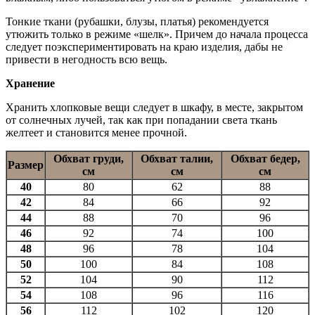
Тонкие ткани (рубашки, блузы, платья) рекомендуется
утюжить только в режиме «шелк». Причем до начала процесса
следует поэкспериментировать на краю изделия, дабы не
привести в негодность всю вещь.
Хранение
Хранить хлопковые вещи следует в шкафу, в месте, закрытом
от солнечных лучей, так как при попадании света ткань
желтеет и становится менее прочной.
Обхват груди,
Обхват талии,
Обхват бедер,
Размер
см
см
см
40
80
62
88
42
84
66
92
44
88
70
96
46
92
74
100
48
96
78
104
50
100
84
108
52
104
90
112
54
108
96
116
56
112
102
120