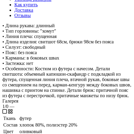
Как купить
Доставка
Отзывы
• Длина рукава: длинный
• Тип горловины: "хомут"
• Линия плеча: спущенная
• Длина изделия: свитшот 68см, брюки 98см без пояса
• Силуэт: свободный
• Пояс: без пояса
• Карманы: в боковых швах
• Застежка: нет
• Особенности: Костюм из футера с начесом. Детали
свитшота: объемный капюшон-скафандр с подкладкой из
футера, спущенная линия плеча, втачной рукав, боковые швы
со смещением на перед, карман-кенгуру между боковых швов,
нашивка с принтом на спинке. Детали брюк: притачной пояс
из футера с перестрочкой, притачные манжеты по низу брюк.
Галерея
1/0
—
Ткань
футер
Состав
хлопок 80%, полиэстер 20%
Цвет
оливковый