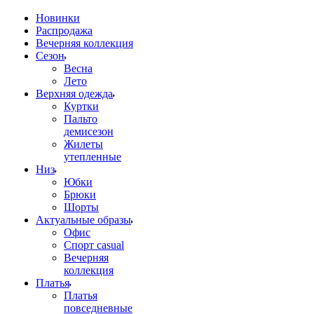
Новинки
Распродажа
Вечерняя коллекция
Сезон
Весна
Лето
Верхняя одежда
Куртки
Пальто
демисезон
Жилеты
утепленные
Низ
Юбки
Брюки
Шорты
Актуальные образы
Офис
Спорт casual
Вечерняя
коллекция
Платья
Платья
повседневные