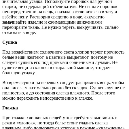
значительная усадка. Используйте порошок для ручной
стирки, не содержащий отбеливателя. Не сыпьте порошок
непосредственно на вещь, сначала растворите его в тазу и
взбейте пену. Растворив средство в воде, аккуратно
замачивайте изделие и сжимающими движениями
перебирайте ткань. Не нужно тереть, выкручивать, сильно
отжимать в воде.
Сушка
Под воздействием солнечного света хлопок теряет прочность,
белые вещи желтеют, а цветные выцветают, поэтому не
следует сушить его под прямыми солнечными лучами. Не
сушите вещи из хлопка в стиральной машине, это дает
большую усадку.
Во время сушки на веревках следует распрямить вещь, чтобы
она висела максимально ровно без складок. Сушить лучше не
полностью, а до состояния слегка влажного. После этого
можно переходить непосредственно к глажке.
Глажка
При глажке хлопковых вещей утюг требуется выставить в
режим «хлопок», но тогда белье стоит гладить слегка
влажным, либо пользоваться утюгом в режиме «увлажнение».