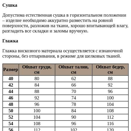
Сушка
Допустима естественная сушка в горизонтальном положении
– изделие необходимо аккуратно разместить на ровной
поверхности, разложив на ткани, хорошо впитывающей влагу,
разгладить все складки и заломы вручную.
Глажка
Глажка вискозного материала осуществляется с изнаночной
стороны, без отпаривания, в режиме для шелковых тканей.
Обхват груди,
Обхват талии,
Обхват бедер,
Размер
см
см
см
40
80
62
88
42
84
66
92
44
88
70
96
46
92
74
100
48
96
78
104
50
100
84
108
52
104
90
112
54
108
96
116
56
112
102
120