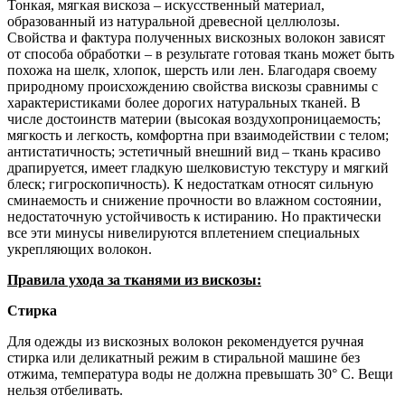
Тонкая, мягкая вискоза – искусственный материал,
образованный из натуральной древесной целлюлозы.
Свойства и фактура полученных вискозных волокон зависят
от способа обработки – в результате готовая ткань может быть
похожа на шелк, хлопок, шерсть или лен. Благодаря своему
природному происхождению свойства вискозы сравнимы с
характеристиками более дорогих натуральных тканей. В
числе достоинств материи (высокая воздухопроницаемость;
мягкость и легкость, комфортна при взаимодействии с телом;
антистатичность; эстетичный внешний вид – ткань красиво
драпируется, имеет гладкую шелковистую текстуру и мягкий
блеск; гигроскопичность). К недостаткам относят сильную
сминаемость и снижение прочности во влажном состоянии,
недостаточную устойчивость к истиранию. Но практически
все эти минусы нивелируются вплетением специальных
укрепляющих волокон.
Правила ухода за тканями из вискозы:
Стирка
Для одежды из вискозных волокон рекомендуется ручная
стирка или деликатный режим в стиральной машине без
отжима, температура воды не должна превышать 30° С. Вещи
нельзя отбеливать.