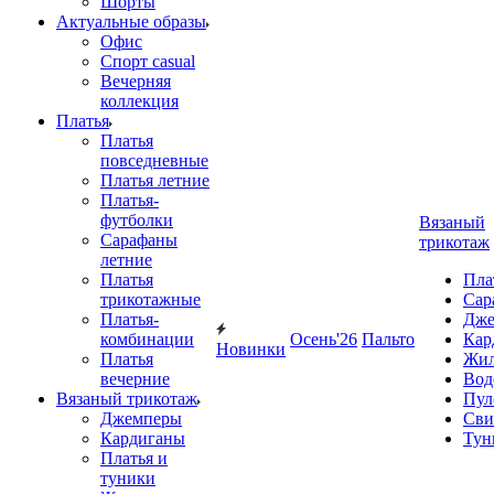
Шорты
Актуальные образы
Офис
Спорт casual
Вечерняя
коллекция
Платья
Платья
повседневные
Платья летние
Платья-
футболки
Вязаный
Сарафаны
трикотаж
летние
Платья
Пла
трикотажные
Сар
Платья-
Дже
комбинации
Осень'26
Пальто
Кар
Новинки
Платья
Жил
вечерние
Вод
Вязаный трикотаж
Пул
Джемперы
Сви
Кардиганы
Тун
Платья и
туники