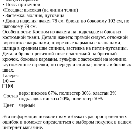
• Пояс: притачной
•Посадка: высокая (на линии талии)
• Застежка: молния, пуговица
• Длина изделия: жакет 78 см, брюки по боковому 103 см, по
шаговому 79 см.
Особенности: Костюм из жакета на подкладке и брюк из
костюмной ткани. Детали жакета: прямой силуэт, отложной
воротник с лацканами, прорезные карманы с клапанами,
шлица в среднем шве спинки, застежка на петли-пуговицы.
Детали брюк: притачной пояс с застежкой на брючный
крючок, боковые карманы, гульфик с застежкой на молнию,
заутюженные стрелки, по переду и спинке, шлицы в боковых
швах.
Галерея
1/0
—
верх: вискоза 67%, полиэстер 30%, эластан 3%
Состав
подкладка: вискоза 50%, полиэстер 50%
Цвет
черный
Эта информация позволит вам избежать распространенных
ошибок и поможет определиться с выбором покупок в нашем
интернет-магазине.