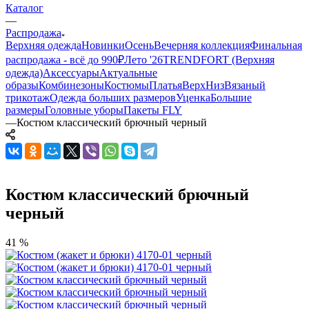
Каталог
—
Распродажа
Верхняя одежда
Новинки
Осень
Вечерняя коллекция
Финальная
распродажа - всё до 990₽
Лето '26
TRENDFORT (Верхняя
одежда)
Аксессуары
Актуальные
образы
Комбинезоны
Костюмы
Платья
Верх
Низ
Вязаный
трикотаж
Одежда больших размеров
Уценка
Большие
размеры
Головные уборы
Пакеты FLY
—
Костюм классический брючный черный
Костюм классический брючный
черный
41 %