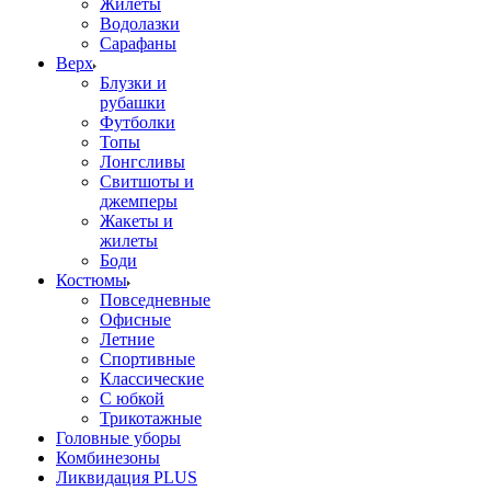
Жилеты
Водолазки
Сарафаны
Верх
Блузки и
рубашки
Футболки
Топы
Лонгсливы
Свитшоты и
джемперы
Жакеты и
жилеты
Боди
Костюмы
Повседневные
Офисные
Летние
Спортивные
Классические
С юбкой
Трикотажные
Головные уборы
Комбинезоны
Ликвидация PLUS