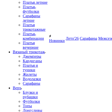
Платья летние
Платья-
футболки
Сарафаны
летние
Платья
трикотажные
Платья-
комбинации
Лето'26
Сарафаны
Межсез
Новинки
Платья
вечерние
Вязаный трикотаж
Джемперы
Кардиганы
Платья и
туники
Жилеты
Водолазки
Сарафаны
Верх
Блузки и
рубашки
Футболки
Топы
Лонгсливы