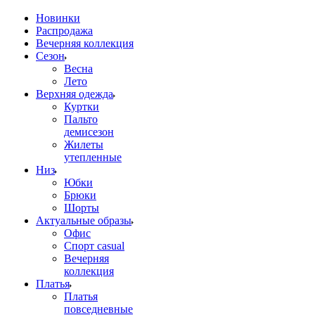
Новинки
Распродажа
Вечерняя коллекция
Сезон
Весна
Лето
Верхняя одежда
Куртки
Пальто
демисезон
Жилеты
утепленные
Низ
Юбки
Брюки
Шорты
Актуальные образы
Офис
Спорт casual
Вечерняя
коллекция
Платья
Платья
повседневные