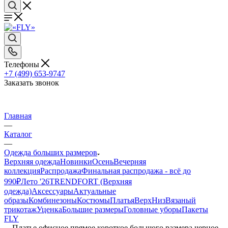
Телефоны
+7 (499) 653-9747
Заказать звонок
Главная
—
Каталог
—
Одежда больших размеров
Верхняя одежда
Новинки
Осень
Вечерняя
коллекция
Распродажа
Финальная распродажа - всё до
990₽
Лето '26
TRENDFORT (Верхняя
одежда)
Аксессуары
Актуальные
образы
Комбинезоны
Костюмы
Платья
Верх
Низ
Вязаный
трикотаж
Уценка
Большие размеры
Головные уборы
Пакеты
FLY
—
Платье офисное прямое короткое большого размера черное