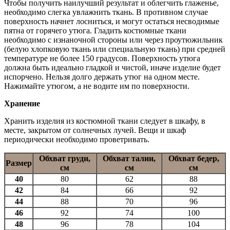
Чтобы получить наилучший результат и облегчить глаженье,
необходимо слегка увлажнить ткань. В противном случае
поверхность начнет лосниться, и могут остаться несводимые
пятна от горячего утюга. Гладить костюмные ткани
необходимо с изнаночной стороны или через проутюжильник
(белую хлопковую ткань или специальную ткань) при средней
температуре не более 150 градусов. Поверхность утюга
должна быть идеально гладкой и чистой, иначе изделие будет
испорчено. Нельзя долго держать утюг на одном месте.
Нажимайте утюгом, а не водите им по поверхности.
Хранение
Хранить изделия из костюмной ткани следует в шкафу, в
месте, закрытом от солнечных лучей. Вещи и шкаф
периодически необходимо проветривать.
Обхват груди,
Обхват талии,
Обхват бедер,
Размер
см
см
см
40
80
62
88
42
84
66
92
44
88
70
96
46
92
74
100
48
96
78
104