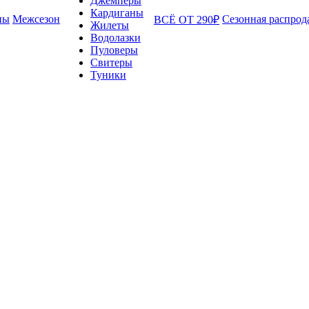
Джемперы
Кардиганы
ны
Межсезон
Сезонная распрод
ВСЁ ОТ 290₽
Жилеты
Водолазки
Пуловеры
Свитеры
Туники