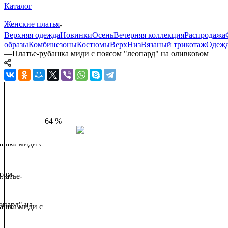
Каталог
—
Женские платья
Верхняя одежда
Новинки
Осень
Вечерняя коллекция
Распродажа
образы
Комбинезоны
Костюмы
Верх
Низ
Вязаный трикотаж
Одежд
—
Платье-рубашка миди с поясом "леопард" на оливковом
64 %