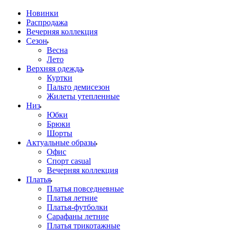
Новинки
Распродажа
Вечерняя коллекция
Сезон
Весна
Лето
Верхняя одежда
Куртки
Пальто демисезон
Жилеты утепленные
Низ
Юбки
Брюки
Шорты
Актуальные образы
Офис
Спорт casual
Вечерняя коллекция
Платья
Платья повседневные
Платья летние
Платья-футболки
Сарафаны летние
Платья трикотажные