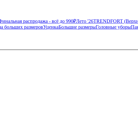
Финальная распродажа - всё до 990₽
Лето '26
TRENDFORT (Верхня
а больших размеров
Уценка
Большие размеры
Головные уборы
Па