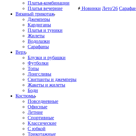
Платья-комбинации
Платья вечерние
Новинки
Лето'26
Сарафа
Вязаный трикотаж
Джемперы
Кардиганы
Платья и туники
Жилеты
Водолазки
Сарафаны
Верх
Блузки и рубашки
Футболки
Топы
Лонгсливы
Свитшоты и джемперы
Жакеты и жилеты
Боди
Костюмы
Повседневные
Офисные
Летние
Спортивные
Классические
С юбкой
Трикотажные