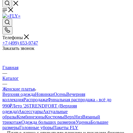
Телефоны
+7 (499) 653-9747
Заказать звонок
Главная
—
Каталог
—
Женские платья
Верхняя одежда
Новинки
Осень
Вечерняя
коллекция
Распродажа
Финальная распродажа - всё до
990₽
Лето '26
TRENDFORT (Верхняя
одежда)
Аксессуары
Актуальные
образы
Комбинезоны
Костюмы
Верх
Низ
Вязаный
трикотаж
Одежда больших размеров
Уценка
Большие
размеры
Головные уборы
Пакеты FLY
—
Платье-лапша с открытыми плечами и рукавами бежевое