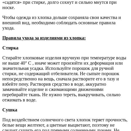
«садятся» при стирке, долго сохнут и сильно мнутся при
носке.
Чтобы одежда из хлопка дольше сохраняла свои качества и
внешний вид, необходимо соблюдать основные правила
ухода.
Правила ухода за изделиями из хлопка:
Стирка
Стирайте хлопковые изделия вручную при температуре воды
не выше 40° С , иначе может произойти их деформация или
значительная усадка. Используйте порошок для ручной
стирки, не содержащий отбеливателя. Не сыпьте порошок
непосредственно на вещь, сначала растворите его в тазу и
взбейте пену. Растворив средство в воде, аккуратно
замачивайте изделие и сжимающими движениями
перебирайте ткань. Не нужно тереть, выкручивать, сильно
отжимать в воде.
Сушка
Под воздействием солнечного света хлопок теряет прочность,
белые вещи желтеют, а цветные выцветают, поэтому не
следует сушить его под прямыми солнечными лучами. Не