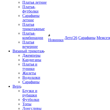
Платья летние
Платья-
футболки
Сарафаны
летние
Платья
трикотажные
Платья-
комбинации
Лето'26
Сарафаны
Межсез
Новинки
Платья
вечерние
Вязаный трикотаж
Джемперы
Кардиганы
Платья и
туники
Жилеты
Водолазки
Сарафаны
Верх
Блузки и
рубашки
Футболки
Топы
Лонгсливы