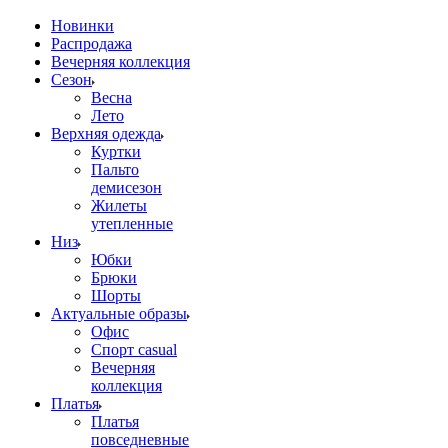
Новинки
Распродажа
Вечерняя коллекция
Сезон
Весна
Лето
Верхняя одежда
Куртки
Пальто
демисезон
Жилеты
утепленные
Низ
Юбки
Брюки
Шорты
Актуальные образы
Офис
Спорт casual
Вечерняя
коллекция
Платья
Платья
повседневные