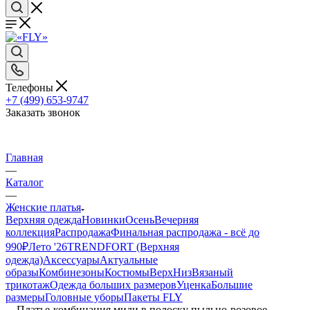
Телефоны
+7 (499) 653-9747
Заказать звонок
Главная
—
Каталог
—
Женские платья
Верхняя одежда
Новинки
Осень
Вечерняя
коллекция
Распродажа
Финальная распродажа - всё до
990₽
Лето '26
TRENDFORT (Верхняя
одежда)
Аксессуары
Актуальные
образы
Комбинезоны
Костюмы
Верх
Низ
Вязаный
трикотаж
Одежда больших размеров
Уценка
Большие
размеры
Головные уборы
Пакеты FLY
—
Платье-комбинация миди в полоску пыльно-розовое