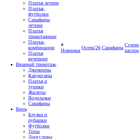
Платья летние
Платья-
футболки
Сарафаны
летние
Платья
трикотажные
Платья-
Сезон
комбинации
Осень'26
Сарафаны
Новинки
распр
Платья
вечерние
Вязаный трикотаж
Джемперы
Кардиганы
Платья и
туники
Жилеты
Водолазки
Сарафаны
Верх
Блузки и
рубашки
Футболки
Топы
Лонгсливы