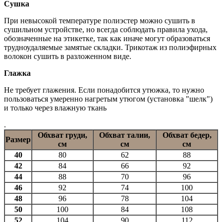
Сушка
При невысокой температуре полиэстер можно сушить в
сушильном устройстве, но всегда соблюдать правила ухода,
обозначенные на этикетке, так как иначе могут образоваться
трудноудаляемые замятые складки. Трикотаж из полиэфирных
волокон сушить в разложенном виде.
Глажка
Не требует глажения. Если понадобится утюжка, то нужно
пользоваться умеренно нагретым утюгом (установка "шелк")
и только через влажную ткань
.
Обхват груди,
Обхват талии,
Обхват бедер,
Размер
см
см
см
40
80
62
88
42
84
66
92
44
88
70
96
46
92
74
100
48
96
78
104
50
100
84
108
52
104
90
112