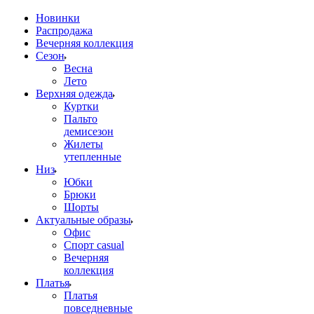
Новинки
Распродажа
Вечерняя коллекция
Сезон
Весна
Лето
Верхняя одежда
Куртки
Пальто
демисезон
Жилеты
утепленные
Низ
Юбки
Брюки
Шорты
Актуальные образы
Офис
Спорт casual
Вечерняя
коллекция
Платья
Платья
повседневные