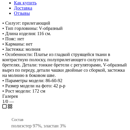
Как купить
Доставка
Отзывы
• Силуэт: прилегающий
• Тип горловины: V-образный
• Длина изделия: 116 см.
• Пояс: нет
• Карманы: нет
• Застежка: молния
• Особенности: Платье из гладкой струящейся ткани в
контрастную полоску, полуприлегающего силуэта на
бретелях. Детали: тонкие бретели с регуляторами, V-образный
вырез по переду, детали чашки двойные со сборкой, застежка
на молнию в боковом шве.
• Параметры модели: 86-60-92
• Размер модели на фото: 42 р-р
• Рост модели: 172 см
Галерея
1/0
—
Состав
полиэстер 97%, эластан 3%