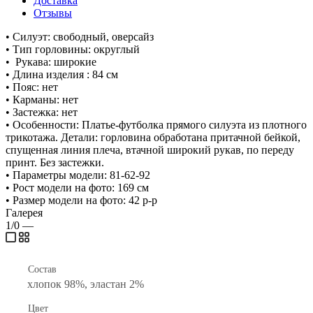
Доставка
Отзывы
• Силуэт: свободный, оверсайз
• Тип горловины: округлый
• Рукава: широкие
• Длина изделия : 84 см
• Пояс: нет
• Карманы: нет
• Застежка: нет
• Особенности: Платье-футболка прямого силуэта из плотного
трикотажа. Детали: горловина обработана притачной бейкой,
спущенная линия плеча, втачной широкий рукав, по переду
принт. Без застежки.
• Параметры модели: 81-62-92
• Рост модели на фото: 169 см
• Размер модели на фото: 42 р-р
Галерея
1/0
—
Состав
хлопок 98%, эластан 2%
Цвет