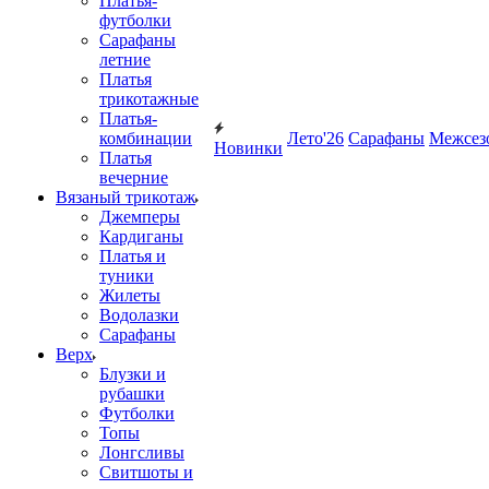
Платья-
футболки
Сарафаны
летние
Платья
трикотажные
Платья-
комбинации
Лето'26
Сарафаны
Межсез
Новинки
Платья
вечерние
Вязаный трикотаж
Джемперы
Кардиганы
Платья и
туники
Жилеты
Водолазки
Сарафаны
Верх
Блузки и
рубашки
Футболки
Топы
Лонгсливы
Свитшоты и