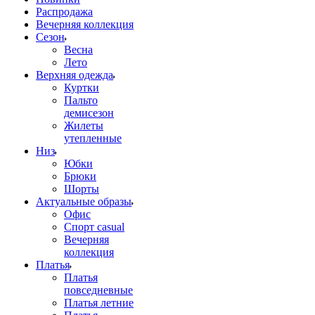
Распродажа
Вечерняя коллекция
Сезон
Весна
Лето
Верхняя одежда
Куртки
Пальто
демисезон
Жилеты
утепленные
Низ
Юбки
Брюки
Шорты
Актуальные образы
Офис
Спорт casual
Вечерняя
коллекция
Платья
Платья
повседневные
Платья летние