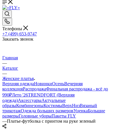
Телефоны
+7 (499) 653-9747
Заказать звонок
Главная
—
Каталог
—
Женские платья
Верхняя одежда
Новинки
Осень
Вечерняя
коллекция
Распродажа
Финальная распродажа - всё до
990₽
Лето '26
TRENDFORT (Верхняя
одежда)
Аксессуары
Актуальные
образы
Комбинезоны
Костюмы
Верх
Низ
Вязаный
трикотаж
Одежда больших размеров
Уценка
Большие
размеры
Головные уборы
Пакеты FLY
—
Платье-футболка с принтом на руке зеленый