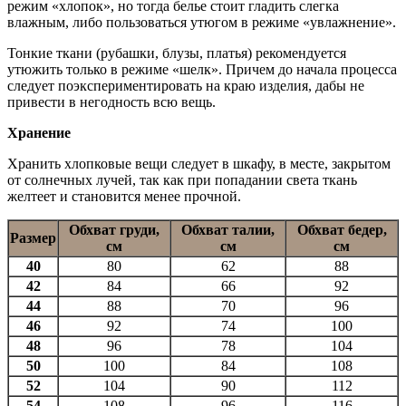
режим «хлопок», но тогда белье стоит гладить слегка
влажным, либо пользоваться утюгом в режиме «увлажнение».
Тонкие ткани (рубашки, блузы, платья) рекомендуется
утюжить только в режиме «шелк». Причем до начала процесса
следует поэкспериментировать на краю изделия, дабы не
привести в негодность всю вещь.
Хранение
Хранить хлопковые вещи следует в шкафу, в месте, закрытом
от солнечных лучей, так как при попадании света ткань
желтеет и становится менее прочной.
Обхват груди,
Обхват талии,
Обхват бедер,
Размер
см
см
см
40
80
62
88
42
84
66
92
44
88
70
96
46
92
74
100
48
96
78
104
50
100
84
108
52
104
90
112
54
108
96
116