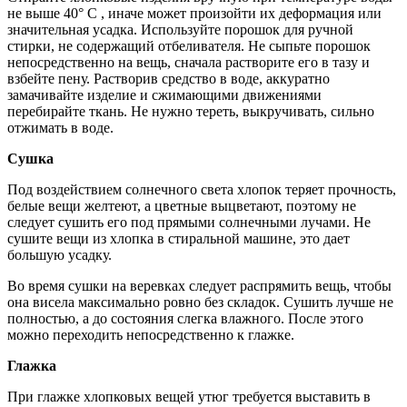
не выше 40° С , иначе может произойти их деформация или
значительная усадка. Используйте порошок для ручной
стирки, не содержащий отбеливателя. Не сыпьте порошок
непосредственно на вещь, сначала растворите его в тазу и
взбейте пену. Растворив средство в воде, аккуратно
замачивайте изделие и сжимающими движениями
перебирайте ткань. Не нужно тереть, выкручивать, сильно
отжимать в воде.
Сушка
Под воздействием солнечного света хлопок теряет прочность,
белые вещи желтеют, а цветные выцветают, поэтому не
следует сушить его под прямыми солнечными лучами. Не
сушите вещи из хлопка в стиральной машине, это дает
большую усадку.
Во время сушки на веревках следует распрямить вещь, чтобы
она висела максимально ровно без складок. Сушить лучше не
полностью, а до состояния слегка влажного. После этого
можно переходить непосредственно к глажке.
Глажка
При глажке хлопковых вещей утюг требуется выставить в