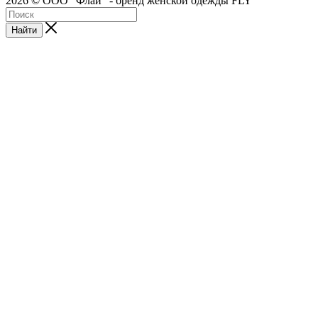
2026 © ООО "Флай" - бренд женской одежды FLY
Найти