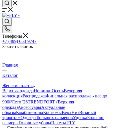
Телефоны
+7 (499) 653-9747
Заказать звонок
Главная
—
Каталог
—
Женские платья
Верхняя одежда
Новинки
Осень
Вечерняя
коллекция
Распродажа
Финальная распродажа - всё до
990₽
Лето '26
TRENDFORT (Верхняя
одежда)
Аксессуары
Актуальные
образы
Комбинезоны
Костюмы
Верх
Низ
Вязаный
трикотаж
Одежда больших размеров
Уценка
Большие
размеры
Головные уборы
Пакеты FLY
—
Сарафан прилегающего силуэта в полоску голубой