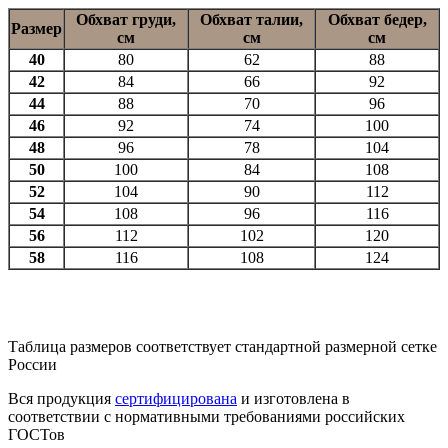
Обхват груди,
Обхват талии,
Обхват бедер,
Размер
см
см
см
40
80
62
88
42
84
66
92
44
88
70
96
46
92
74
100
48
96
78
104
50
100
84
108
52
104
90
112
54
108
96
116
56
112
102
120
58
116
108
124
Таблица размеров соответствует стандартной размерной сетке
России
Вся продукция
сертифицирована
и изготовлена в
соответствии с нормативными требованиями российских
ГОСТов