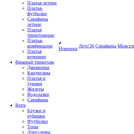
Платья летние
Платья-
футболки
Сарафаны
летние
Платья
трикотажные
Платья-
комбинации
Лето'26
Сарафаны
Межсез
Новинки
Платья
вечерние
Вязаный трикотаж
Джемперы
Кардиганы
Платья и
туники
Жилеты
Водолазки
Сарафаны
Верх
Блузки и
рубашки
Футболки
Топы
Лонгсливы