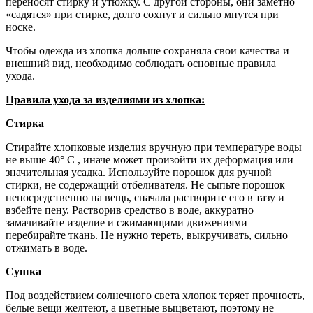
переносят стирку и утюжку. С другой стороны, они заметно
«садятся» при стирке, долго сохнут и сильно мнутся при
носке.
Чтобы одежда из хлопка дольше сохраняла свои качества и
внешний вид, необходимо соблюдать основные правила
ухода.
Правила ухода за изделиями из хлопка:
Стирка
Стирайте хлопковые изделия вручную при температуре воды
не выше 40° С , иначе может произойти их деформация или
значительная усадка. Используйте порошок для ручной
стирки, не содержащий отбеливателя. Не сыпьте порошок
непосредственно на вещь, сначала растворите его в тазу и
взбейте пену. Растворив средство в воде, аккуратно
замачивайте изделие и сжимающими движениями
перебирайте ткань. Не нужно тереть, выкручивать, сильно
отжимать в воде.
Сушка
Под воздействием солнечного света хлопок теряет прочность,
белые вещи желтеют, а цветные выцветают, поэтому не