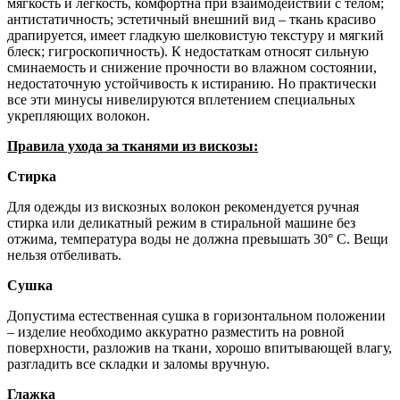
мягкость и легкость, комфортна при взаимодействии с телом;
антистатичность; эстетичный внешний вид – ткань красиво
драпируется, имеет гладкую шелковистую текстуру и мягкий
блеск; гигроскопичность). К недостаткам относят сильную
сминаемость и снижение прочности во влажном состоянии,
недостаточную устойчивость к истиранию. Но практически
все эти минусы нивелируются вплетением специальных
укрепляющих волокон.
Правила ухода за тканями из вискозы:
Стирка
Для одежды из вискозных волокон рекомендуется ручная
стирка или деликатный режим в стиральной машине без
отжима, температура воды не должна превышать 30° С. Вещи
нельзя отбеливать.
Сушка
Допустима естественная сушка в горизонтальном положении
– изделие необходимо аккуратно разместить на ровной
поверхности, разложив на ткани, хорошо впитывающей влагу,
разгладить все складки и заломы вручную.
Глажка