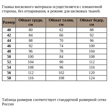
Глажка вискозного материала осуществляется с изнаночной
стороны, без отпаривания, в режиме для шелковых тканей.
Обхват груди,
Обхват талии,
Обхват бедер,
Размер
см
см
см
40
80
62
88
42
84
66
92
44
88
70
96
46
92
74
100
48
96
78
104
50
100
84
108
52
104
90
112
54
108
96
116
56
112
102
120
58
116
108
124
Таблица размеров соответствует стандартной размерной сетке
России