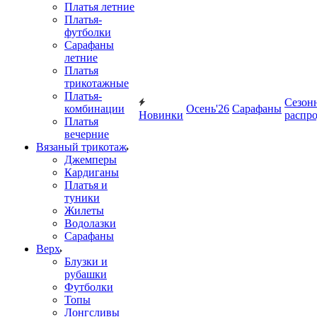
Платья летние
Платья-
футболки
Сарафаны
летние
Платья
трикотажные
Платья-
Сезон
комбинации
Осень'26
Сарафаны
Новинки
распр
Платья
вечерние
Вязаный трикотаж
Джемперы
Кардиганы
Платья и
туники
Жилеты
Водолазки
Сарафаны
Верх
Блузки и
рубашки
Футболки
Топы
Лонгсливы