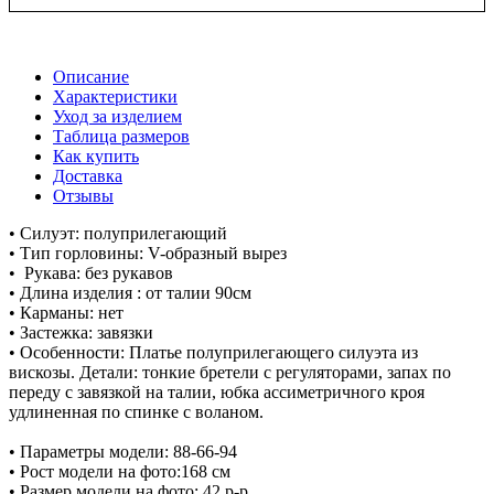
Описание
Характеристики
Уход за изделием
Таблица размеров
Как купить
Доставка
Отзывы
• Силуэт: полуприлегающий
• Тип горловины: V-образный вырез
• Рукава: без рукавов
• Длина изделия : от талии 90см
• Карманы: нет
• Застежка: завязки
• Особенности: Платье полуприлегающего силуэта из
вискозы. Детали: тонкие бретели с регуляторами, запах по
переду с завязкой на талии, юбка ассиметричного кроя
удлиненная по спинке с воланом.
• Параметры модели: 88-66-94
• Рост модели на фото:168 см
• Размер модели на фото: 42 р-р