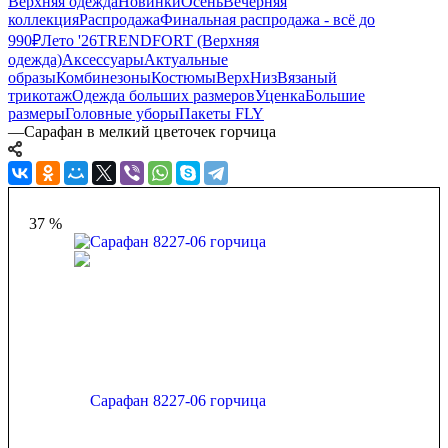
Верхняя одежда
Новинки
Осень
Вечерняя
коллекция
Распродажа
Финальная распродажа - всё до
990₽
Лето '26
TRENDFORT (Верхняя
одежда)
Аксессуары
Актуальные
образы
Комбинезоны
Костюмы
Верх
Низ
Вязаный
трикотаж
Одежда больших размеров
Уценка
Большие
размеры
Головные уборы
Пакеты FLY
—
Сарафан в мелкий цветочек горчица
37 %