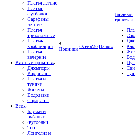
Платья летние
Платья-
футболки
Вязаный
Сарафаны
трикотаж
летние
Платья
Пла
трикотажные
Сар
Платья-
Дже
комбинации
Осень'26
Пальто
Кар
Новинки
Платья
Жил
вечерние
Вод
Вязаный трикотаж
Пул
Джемперы
Сви
Кардиганы
Тун
Платья и
туники
Жилеты
Водолазки
Сарафаны
Верх
Блузки и
рубашки
Футболки
Топы
Лонгсливы