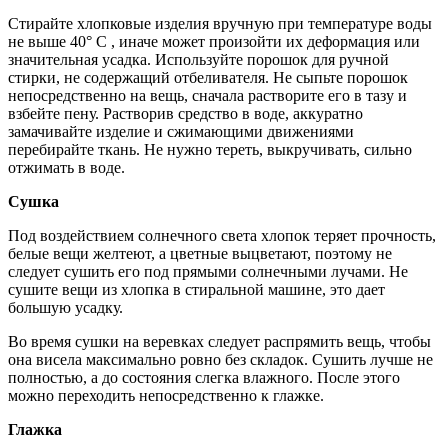
Стирайте хлопковые изделия вручную при температуре воды
не выше 40° С , иначе может произойти их деформация или
значительная усадка. Используйте порошок для ручной
стирки, не содержащий отбеливателя. Не сыпьте порошок
непосредственно на вещь, сначала растворите его в тазу и
взбейте пену. Растворив средство в воде, аккуратно
замачивайте изделие и сжимающими движениями
перебирайте ткань. Не нужно тереть, выкручивать, сильно
отжимать в воде.
Сушка
Под воздействием солнечного света хлопок теряет прочность,
белые вещи желтеют, а цветные выцветают, поэтому не
следует сушить его под прямыми солнечными лучами. Не
сушите вещи из хлопка в стиральной машине, это дает
большую усадку.
Во время сушки на веревках следует распрямить вещь, чтобы
она висела максимально ровно без складок. Сушить лучше не
полностью, а до состояния слегка влажного. После этого
можно переходить непосредственно к глажке.
Глажка