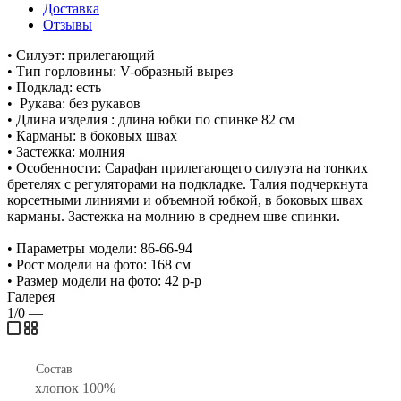
Доставка
Отзывы
• Силуэт: прилегающий
• Тип горловины: V-образный вырез
• Подклад: есть
• Рукава: без рукавов
• Длина изделия : длина юбки по спинке 82 см
• Карманы: в боковых швах
• Застежка: молния
• Особенности: Сарафан прилегающего силуэта на тонких
бретелях с регуляторами на подкладке. Талия подчеркнута
корсетными линиями и объемной юбкой, в боковых швах
карманы. Застежка на молнию в среднем шве спинки.
• Параметры модели: 86-66-94
• Рост модели на фото: 168 см
• Размер модели на фото: 42 р-р
Галерея
1/0
—
Состав
хлопок 100%