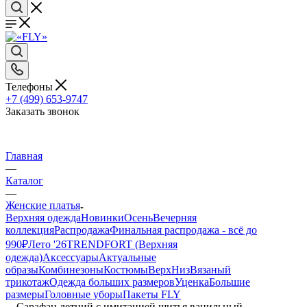
Телефоны
+7 (499) 653-9747
Заказать звонок
Главная
—
Каталог
—
Женские платья
Верхняя одежда
Новинки
Осень
Вечерняя
коллекция
Распродажа
Финальная распродажа - всё до
990₽
Лето '26
TRENDFORT (Верхняя
одежда)
Аксессуары
Актуальные
образы
Комбинезоны
Костюмы
Верх
Низ
Вязаный
трикотаж
Одежда больших размеров
Уценка
Большие
размеры
Головные уборы
Пакеты FLY
—
Сарафан летний с имитацией шитья ванильный