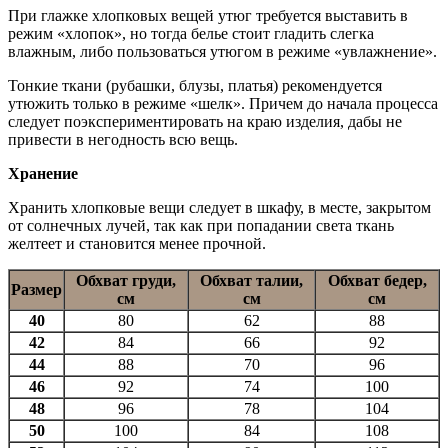
При глажке хлопковых вещей утюг требуется выставить в
режим «хлопок», но тогда белье стоит гладить слегка
влажным, либо пользоваться утюгом в режиме «увлажнение».
Тонкие ткани (рубашки, блузы, платья) рекомендуется
утюжить только в режиме «шелк». Причем до начала процесса
следует поэкспериментировать на краю изделия, дабы не
привести в негодность всю вещь.
Хранение
Хранить хлопковые вещи следует в шкафу, в месте, закрытом
от солнечных лучей, так как при попадании света ткань
желтеет и становится менее прочной.
Обхват груди,
Обхват талии,
Обхват бедер,
Размер
см
см
см
40
80
62
88
42
84
66
92
44
88
70
96
46
92
74
100
48
96
78
104
50
100
84
108