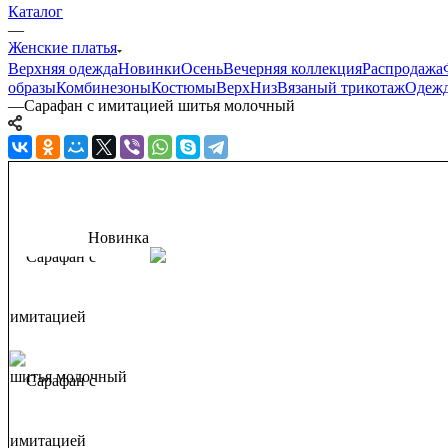
Каталог
—
Женские платья
Верхняя одежда
Новинки
Осень
Вечерняя коллекция
Распродажа
образы
Комбинезоны
Костюмы
Верх
Низ
Вязаный трикотаж
Одежд
—
Сарафан с имитацией шитья молочный
Новинка