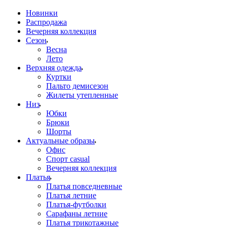
Новинки
Распродажа
Вечерняя коллекция
Сезон
Весна
Лето
Верхняя одежда
Куртки
Пальто демисезон
Жилеты утепленные
Низ
Юбки
Брюки
Шорты
Актуальные образы
Офис
Спорт casual
Вечерняя коллекция
Платья
Платья повседневные
Платья летние
Платья-футболки
Сарафаны летние
Платья трикотажные