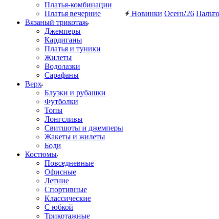
Платья-комбинации
Платья вечерние
Новинки
Осень'26
Пальт
Вязаный трикотаж
Джемперы
Кардиганы
Платья и туники
Жилеты
Водолазки
Сарафаны
Верх
Блузки и рубашки
Футболки
Топы
Лонгсливы
Свитшоты и джемперы
Жакеты и жилеты
Боди
Костюмы
Повседневные
Офисные
Летние
Спортивные
Классические
С юбкой
Трикотажные