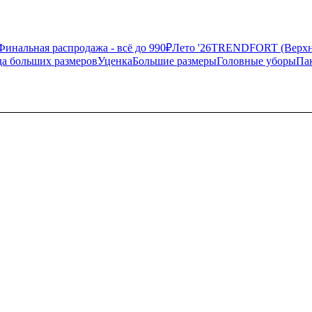
Финальная распродажа - всё до 990₽
Лето '26
TRENDFORT (Верхня
а больших размеров
Уценка
Большие размеры
Головные уборы
Па