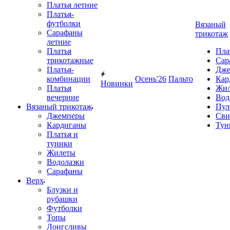
Платья летние
Платья-
футболки
Вязаный
Сарафаны
трикотаж
летние
Платья
Пла
трикотажные
Сар
Платья-
Дже
комбинации
Осень'26
Пальто
Кар
Новинки
Платья
Жил
вечерние
Вод
Вязаный трикотаж
Пул
Джемперы
Сви
Кардиганы
Тун
Платья и
туники
Жилеты
Водолазки
Сарафаны
Верх
Блузки и
рубашки
Футболки
Топы
Лонгсливы