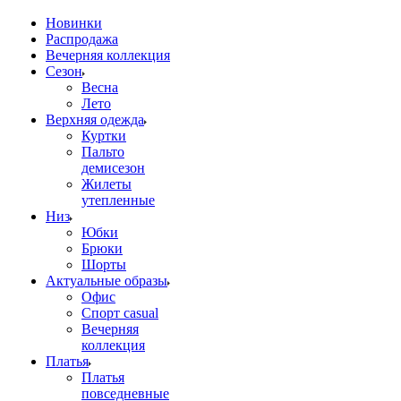
Новинки
Распродажа
Вечерняя коллекция
Сезон
Весна
Лето
Верхняя одежда
Куртки
Пальто
демисезон
Жилеты
утепленные
Низ
Юбки
Брюки
Шорты
Актуальные образы
Офис
Спорт casual
Вечерняя
коллекция
Платья
Платья
повседневные