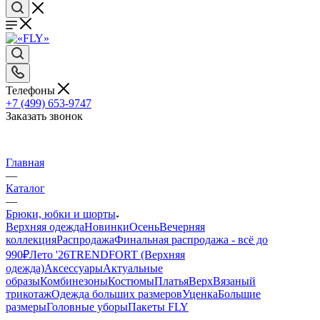
Телефоны
+7 (499) 653-9747
Заказать звонок
Главная
—
Каталог
—
Брюки, юбки и шорты
Верхняя одежда
Новинки
Осень
Вечерняя
коллекция
Распродажа
Финальная распродажа - всё до
990₽
Лето '26
TRENDFORT (Верхняя
одежда)
Аксессуары
Актуальные
образы
Комбинезоны
Костюмы
Платья
Верх
Вязаный
трикотаж
Одежда больших размеров
Уценка
Большие
размеры
Головные уборы
Пакеты FLY
—