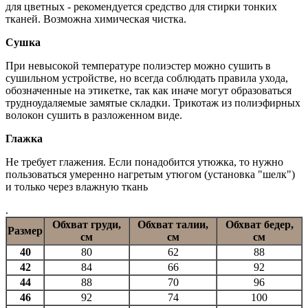
для цветных - рекомендуется средство для стирки тонких
тканей. Возможна химическая чистка.
Сушка
При невысокой температуре полиэстер можно сушить в
сушильном устройстве, но всегда соблюдать правила ухода,
обозначенные на этикетке, так как иначе могут образоваться
трудноудаляемые замятые складки. Трикотаж из полиэфирных
волокон сушить в разложенном виде.
Глажка
Не требует глажения. Если понадобится утюжка, то нужно
пользоваться умеренно нагретым утюгом (установка "шелк")
и только через влажную ткань
.
Обхват груди,
Обхват талии,
Обхват бедер,
Размер
см
см
см
40
80
62
88
42
84
66
92
44
88
70
96
46
92
74
100