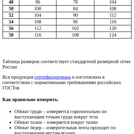
48
96
78
104
50
100
84
108
52
104
90
112
54
108
96
116
56
112
102
120
58
116
108
124
Таблица размеров соответствует стандартной размерной сетке
России
Вся продукция
сертифицирована
и изготовлена в
соответствии с нормативными требованиями российских
ГОСТов
Как правильно измерить:
Обхват груди – измеряется горизонтально по
выступающим точкам груди вокруг тела
Обхват талии – измеряется вокруг талии
Обхват бедер – измерительная лента проходит по
выступающим местам ягодиц