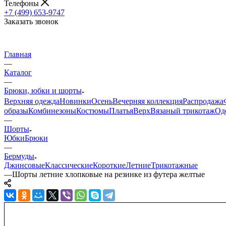
Телефоны
+7 (499) 653-9747
Заказать звонок
Главная
—
Каталог
—
Брюки, юбки и шорты
Верхняя одежда
Новинки
Осень
Вечерняя коллекция
Распродажа
образы
Комбинезоны
Костюмы
Платья
Верх
Вязаный трикотаж
Од
—
Шорты
Юбки
Брюки
—
Бермуды
Джинсовые
Классические
Короткие
Летние
Трикотажные
—
Шорты летние хлопковые на резинке из футера желтые