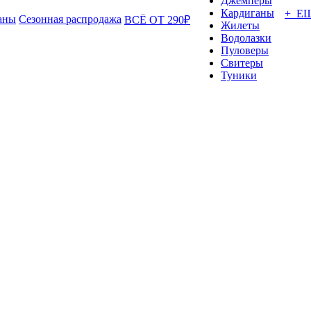
Джемперы
Кардиганы
+ Е
аны
Сезонная распродажа
ВСЁ ОТ 290₽
Жилеты
Водолазки
Пуловеры
Свитеры
Туники