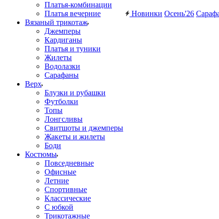
Платья-комбинации
Платья вечерние
Новинки
Осень'26
Сараф
Вязаный трикотаж
Джемперы
Кардиганы
Платья и туники
Жилеты
Водолазки
Сарафаны
Верх
Блузки и рубашки
Футболки
Топы
Лонгсливы
Свитшоты и джемперы
Жакеты и жилеты
Боди
Костюмы
Повседневные
Офисные
Летние
Спортивные
Классические
С юбкой
Трикотажные