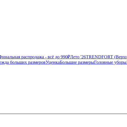
Финальная распродажа - всё до 990₽
Лето '26
TRENDFORT (Верхня
ежда больших размеров
Уценка
Большие размеры
Головные уборы