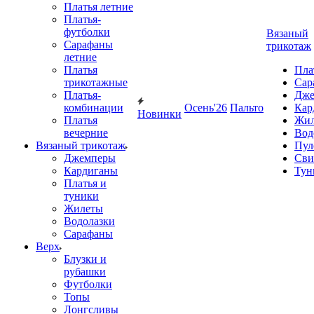
Платья летние
Платья-
футболки
Вязаный
Сарафаны
трикотаж
летние
Платья
Пла
трикотажные
Сар
Платья-
Дже
комбинации
Осень'26
Пальто
Кар
Новинки
Платья
Жил
вечерние
Вод
Вязаный трикотаж
Пул
Джемперы
Сви
Кардиганы
Тун
Платья и
туники
Жилеты
Водолазки
Сарафаны
Верх
Блузки и
рубашки
Футболки
Топы
Лонгсливы