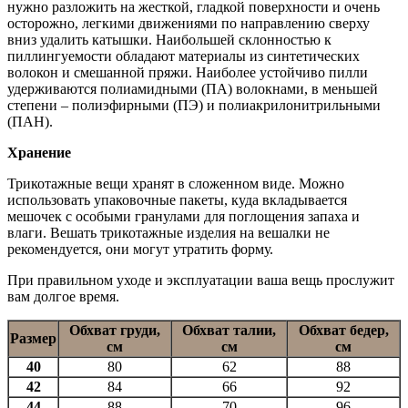
нужно разложить на жесткой, гладкой поверхности и очень
осторожно, легкими движениями по направлению сверху
вниз удалить катышки. Наибольшей склонностью к
пиллингуемости обладают материалы из синтетических
волокон и смешанной пряжи. Наиболее устойчиво пилли
удерживаются полиамидными (ПА) волокнами, в меньшей
степени – полиэфирными (ПЭ) и полиакрилонитрильными
(ПАН).
Хранение
Трикотажные вещи хранят в сложенном виде. Можно
использовать упаковочные пакеты, куда вкладывается
мешочек с особыми гранулами для поглощения запаха и
влаги. Вешать трикотажные изделия на вешалки не
рекомендуется, они могут утратить форму.
При правильном уходе и эксплуатации ваша вещь прослужит
вам долгое время.
Обхват груди,
Обхват талии,
Обхват бедер,
Размер
см
см
см
40
80
62
88
42
84
66
92
44
88
70
96