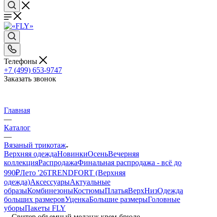
Телефоны
+7 (499) 653-9747
Заказать звонок
Главная
—
Каталог
—
Вязаный трикотаж
Верхняя одежда
Новинки
Осень
Вечерняя
коллекция
Распродажа
Финальная распродажа - всё до
990₽
Лето '26
TRENDFORT (Верхняя
одежда)
Аксессуары
Актуальные
образы
Комбинезоны
Костюмы
Платья
Верх
Низ
Одежда
больших размеров
Уценка
Большие размеры
Головные
уборы
Пакеты FLY
—
Свитер объемный меланж крем-брюле