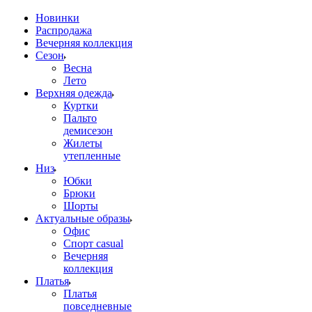
Новинки
Распродажа
Вечерняя коллекция
Сезон
Весна
Лето
Верхняя одежда
Куртки
Пальто
демисезон
Жилеты
утепленные
Низ
Юбки
Брюки
Шорты
Актуальные образы
Офис
Спорт casual
Вечерняя
коллекция
Платья
Платья
повседневные