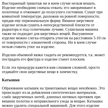
Выстиранный трикотаж ни в коем случае нельзя вешать.
Изделие необходимо сначала отжать: его заворачивают в
полотенце и отжимают до полусухого состояния. Сушат при
комнатной температуре, разложив на ровной поверхности,
придав ему первоначальную форму. Вязаное шерстяное
изделие нельзя сушить в непосредственной близости от
радиатора и под солнечными лучами. Сушильная машина
также не подходит для шерстяных вещей. Высушенное
изделие можно слегка отпарить утюгом на расстоянии 5-10 см
от поверхности с изнаночной стороны. Ни в коем случае
нельзя ставить утюг на изделие.
Изделия объемной вязки гладить не рекомендуется, т.к. может
пострадать его фактура и изделие станет плоским.
Если эта процедура кажется вам слишком сложной, просто
отдавайте свои шерстяные вещи в химчистку.
Катышки
Образование катышек на трикотажных вещах неизбежно. Это
происходит из-за добавления синтетических материалов,
слабо закрученных нитей, длинных нитяных протяжек при
вязании полотна и неправильного ухода за вещью. Катышки
можно удалить специальной машинкой. Для этого изделие