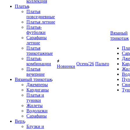
коллекция
Платья
Платья
повседневные
Платья летние
Платья-
футболки
Вязаный
Сарафаны
трикотаж
летние
Платья
Пла
трикотажные
Сар
Платья-
Дже
комбинации
Осень'26
Пальто
Кар
Новинки
Платья
Жил
вечерние
Вод
Вязаный трикотаж
Пул
Джемперы
Сви
Кардиганы
Тун
Платья и
туники
Жилеты
Водолазки
Сарафаны
Верх
Блузки и