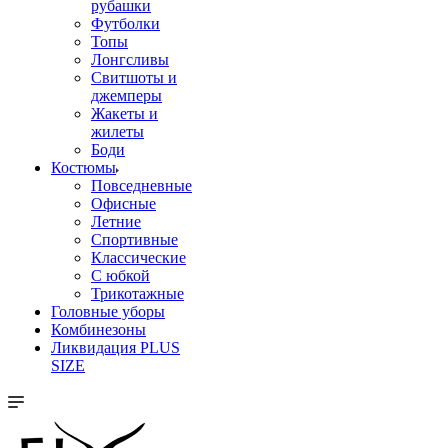
рубашки
Футболки
Топы
Лонгсливы
Свитшоты и
джемперы
Жакеты и
жилеты
Боди
Костюмы
Повседневные
Офисные
Летние
Спортивные
Классические
С юбкой
Трикотажные
Головные уборы
Комбинезоны
Ликвидация PLUS
SIZE