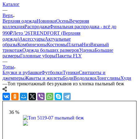
Каталог
—
Верх
Верхняя одежда
Новинки
Осень
Вечерняя
коллекция
Распродажа
Финальная распродажа - всё до
990₽
Лето '26
TRENDFORT (Верхняя
одежда)
Аксессуары
Актуальные
образы
Комбинезоны
Костюмы
Платья
Низ
Вязаный
трикотаж
Одежда больших размеров
Уценка
Большие
размеры
Головные уборы
Пакеты FLY
—
Топы
Блузки и рубашки
Футболки
Туники
Свитшоты и
джемперы
Жакеты и жилеты
Боди
Водолазки
Лонгсливы
Худи
—
Топ трикотажный без рукавов из хлопка пыльный беж
36 %