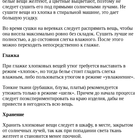
белые вещи желтеют, а цветные выцветают, поэтому не
следует сушить его под прямыми солнечными лучами. Не
сушите вещи из хлопка в стиральной машине, это дает
большую усадку.
Во время сушки на веревках следует распрямить вещь, чтобы
она висела максимально ровно без складок. Сушить лучше не
полностью, а до состояния слегка влажного. После этого
можно переходить непосредственно к глажке.
Глажка
При глажке хлопковых вещей утюг требуется выставить в
режим «хлопок», но тогда белье стоит гладить слегка
влажным, либо пользоваться утюгом в режиме «увлажнение».
Тонкие ткани (рубашки, блузы, платья) рекомендуется
утюжить только в режиме «шелк». Причем до начала процесса
следует поэкспериментировать на краю изделия, дабы не
привести в негодность всю вещь.
Хранение
Хранить хлопковые вещи следует в шкафу, в месте, закрытом
от солнечных лучей, так как при попадании света ткань
желтеет и становится менее прочной.