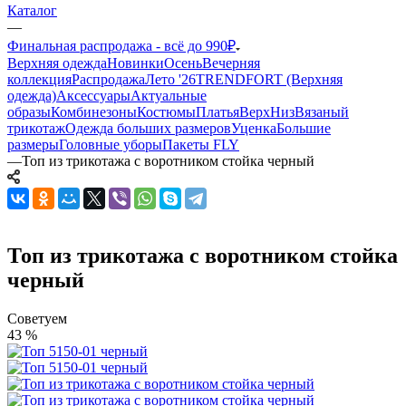
Каталог
—
Финальная распродажа - всё до 990₽
Верхняя одежда
Новинки
Осень
Вечерняя
коллекция
Распродажа
Лето '26
TRENDFORT (Верхняя
одежда)
Аксессуары
Актуальные
образы
Комбинезоны
Костюмы
Платья
Верх
Низ
Вязаный
трикотаж
Одежда больших размеров
Уценка
Большие
размеры
Головные уборы
Пакеты FLY
—
Топ из трикотажа с воротником стойка черный
Топ из трикотажа с воротником стойка
черный
Советуем
43 %