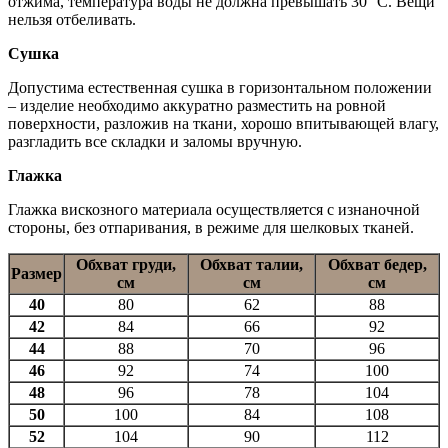
отжима, температура воды не должна превышать 30° С. Вещи
нельзя отбеливать.
Сушка
Допустима естественная сушка в горизонтальном положении
– изделие необходимо аккуратно разместить на ровной
поверхности, разложив на ткани, хорошо впитывающей влагу,
разгладить все складки и заломы вручную.
Глажка
Глажка вискозного материала осуществляется с изнаночной
стороны, без отпаривания, в режиме для шелковых тканей.
Обхват груди,
Обхват талии,
Обхват бедер,
Размер
см
см
см
40
80
62
88
42
84
66
92
44
88
70
96
46
92
74
100
48
96
78
104
50
100
84
108
52
104
90
112