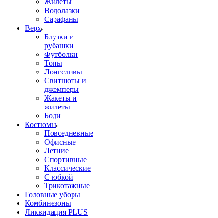
Жилеты
Водолазки
Сарафаны
Верх
Блузки и
рубашки
Футболки
Топы
Лонгсливы
Свитшоты и
джемперы
Жакеты и
жилеты
Боди
Костюмы
Повседневные
Офисные
Летние
Спортивные
Классические
С юбкой
Трикотажные
Головные уборы
Комбинезоны
Ликвидация PLUS