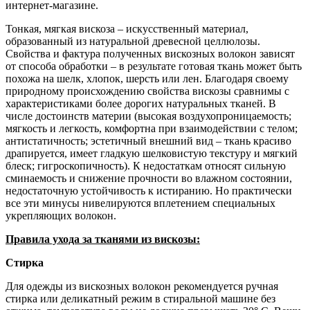
интернет-магазине.
Тонкая, мягкая вискоза – искусственный материал,
образованный из натуральной древесной целлюлозы.
Свойства и фактура полученных вискозных волокон зависят
от способа обработки – в результате готовая ткань может быть
похожа на шелк, хлопок, шерсть или лен. Благодаря своему
природному происхождению свойства вискозы сравнимы с
характеристиками более дорогих натуральных тканей. В
числе достоинств материи (высокая воздухопроницаемость;
мягкость и легкость, комфортна при взаимодействии с телом;
антистатичность; эстетичный внешний вид – ткань красиво
драпируется, имеет гладкую шелковистую текстуру и мягкий
блеск; гигроскопичность). К недостаткам относят сильную
сминаемость и снижение прочности во влажном состоянии,
недостаточную устойчивость к истиранию. Но практически
все эти минусы нивелируются вплетением специальных
укрепляющих волокон.
Правила ухода за тканями из вискозы:
Стирка
Для одежды из вискозных волокон рекомендуется ручная
стирка или деликатный режим в стиральной машине без