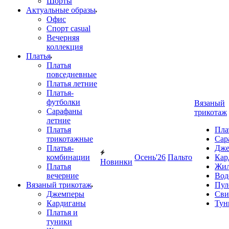
Шорты
Актуальные образы
Офис
Спорт casual
Вечерняя
коллекция
Платья
Платья
повседневные
Платья летние
Платья-
футболки
Вязаный
Сарафаны
трикотаж
летние
Платья
Пла
трикотажные
Сар
Платья-
Дже
комбинации
Осень'26
Пальто
Кар
Новинки
Платья
Жил
вечерние
Вод
Вязаный трикотаж
Пул
Джемперы
Сви
Кардиганы
Тун
Платья и
туники