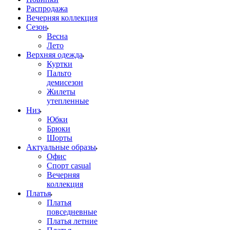
Распродажа
Вечерняя коллекция
Сезон
Весна
Лето
Верхняя одежда
Куртки
Пальто
демисезон
Жилеты
утепленные
Низ
Юбки
Брюки
Шорты
Актуальные образы
Офис
Спорт casual
Вечерняя
коллекция
Платья
Платья
повседневные
Платья летние