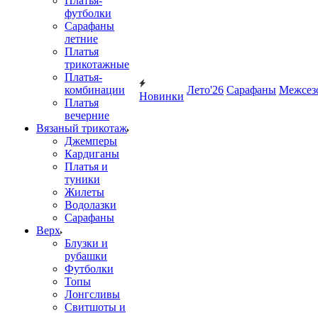
Платья-
футболки
Сарафаны
летние
Платья
трикотажные
Платья-
комбинации
Лето'26
Сарафаны
Межсез
Новинки
Платья
вечерние
Вязаный трикотаж
Джемперы
Кардиганы
Платья и
туники
Жилеты
Водолазки
Сарафаны
Верх
Блузки и
рубашки
Футболки
Топы
Лонгсливы
Свитшоты и