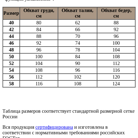
Обхват груди,
Обхват талии,
Обхват бедер,
Размер
см
см
см
40
80
62
88
42
84
66
92
44
88
70
96
46
92
74
100
48
96
78
104
50
100
84
108
52
104
90
112
54
108
96
116
56
112
102
120
58
116
108
124
Таблица размеров соответствует стандартной размерной сетке
России
Вся продукция
сертифицирована
и изготовлена в
соответствии с нормативными требованиями российских