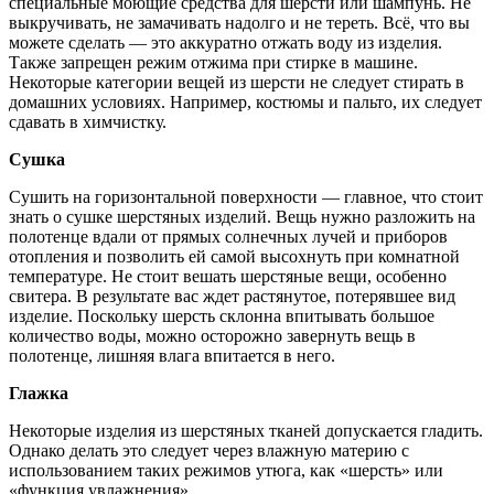
специальные моющие средства для шерсти или шампунь. Не
выкручивать, не замачивать надолго и не тереть. Всё, что вы
можете сделать — это аккуратно отжать воду из изделия.
Также запрещен режим отжима при стирке в машине.
Некоторые категории вещей из шерсти не следует стирать в
домашних условиях. Например, костюмы и пальто, их следует
сдавать в химчистку.
Сушка
Сушить на горизонтальной поверхности — главное, что стоит
знать о сушке шерстяных изделий. Вещь нужно разложить на
полотенце вдали от прямых солнечных лучей и приборов
отопления и позволить ей самой высохнуть при комнатной
температуре. Не стоит вешать шерстяные вещи, особенно
свитера. В результате вас ждет растянутое, потерявшее вид
изделие. Поскольку шерсть склонна впитывать большое
количество воды, можно осторожно завернуть вещь в
полотенце, лишняя влага впитается в него.
Глажка
Некоторые изделия из шерстяных тканей допускается гладить.
Однако делать это следует через влажную материю с
использованием таких режимов утюга, как «шерсть» или
«функция увлажнения».