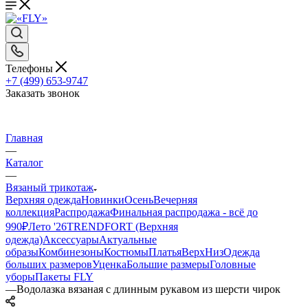
Телефоны
+7 (499) 653-9747
Заказать звонок
Главная
—
Каталог
—
Вязаный трикотаж
Верхняя одежда
Новинки
Осень
Вечерняя
коллекция
Распродажа
Финальная распродажа - всё до
990₽
Лето '26
TRENDFORT (Верхняя
одежда)
Аксессуары
Актуальные
образы
Комбинезоны
Костюмы
Платья
Верх
Низ
Одежда
больших размеров
Уценка
Большие размеры
Головные
уборы
Пакеты FLY
—
Водолазка вязаная с длинным рукавом из шерсти чирок