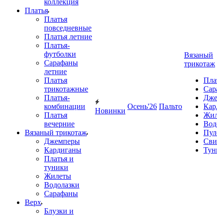
коллекция
Платья
Платья
повседневные
Платья летние
Платья-
футболки
Вязаный
Сарафаны
трикотаж
летние
Платья
Пла
трикотажные
Сар
Платья-
Дже
комбинации
Осень'26
Пальто
Кар
Новинки
Платья
Жил
вечерние
Вод
Вязаный трикотаж
Пул
Джемперы
Сви
Кардиганы
Тун
Платья и
туники
Жилеты
Водолазки
Сарафаны
Верх
Блузки и