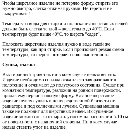
Чтобы шерстяное изделие не потеряло форму, стирать его
нужно быстро, слегка отжимая руками. Не тереть и не
выкручивать!
Температура воды для стирки и полоскания шерстяных вещей
должна быть слегка теплой – желательно до 40°С. Если
температура будет выше 40°С, то шерсть "сядет".
Полоскать шерстяные изделия нужно в воде такой же
температуры, как при стирке. Если произойдет резкая смена
температуры, то шерсть потеряет свою эластичность.
Сушка, глажка
Выстиранный трикотаж ни в коем случае нельзя вешать.
Изделие необходимо сначала отжать: его заворачивают в
полотенце и отжимают до полусухого состояния. Сушат при
комнатной температуре, разложив на ровной поверхности,
придав ему первоначальную форму. Вязаное шерстяное
изделие нельзя сушить в непосредственной близости от
радиатора и под солнечными лучами. Сушильная машина
также не подходит для шерстяных вещей. Высушенное
изделие можно слегка отпарить утюгом на расстоянии 5-10 см
от поверхности с изнаночной стороны. Ни в коем случае
нельзя ставить утюг на изделие.