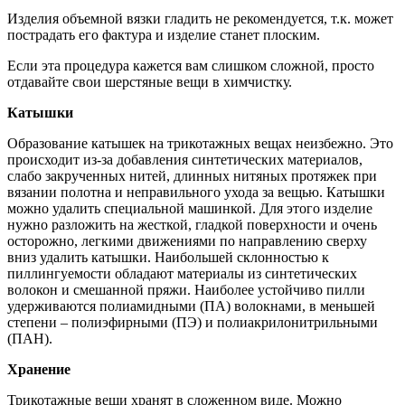
Изделия объемной вязки гладить не рекомендуется, т.к. может
пострадать его фактура и изделие станет плоским.
Если эта процедура кажется вам слишком сложной, просто
отдавайте свои шерстяные вещи в химчистку.
Катышки
Образование катышек на трикотажных вещах неизбежно. Это
происходит из-за добавления синтетических материалов,
слабо закрученных нитей, длинных нитяных протяжек при
вязании полотна и неправильного ухода за вещью. Катышки
можно удалить специальной машинкой. Для этого изделие
нужно разложить на жесткой, гладкой поверхности и очень
осторожно, легкими движениями по направлению сверху
вниз удалить катышки. Наибольшей склонностью к
пиллингуемости обладают материалы из синтетических
волокон и смешанной пряжи. Наиболее устойчиво пилли
удерживаются полиамидными (ПА) волокнами, в меньшей
степени – полиэфирными (ПЭ) и полиакрилонитрильными
(ПАН).
Хранение
Трикотажные вещи хранят в сложенном виде. Можно