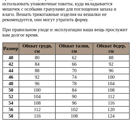
использовать упаковочные пакеты, куда вкладывается
мешочек с особыми гранулами для поглощения запаха и
влаги. Вешать трикотажные изделия на вешалки не
рекомендуется, они могут утратить форму.
При правильном уходе и эксплуатации ваша вещь прослужит
вам долгое время.
Обхват груди,
Обхват талии,
Обхват бедер,
Размер
см
см
см
40
80
62
88
42
84
66
92
44
88
70
96
46
92
74
100
48
96
78
104
50
100
84
108
52
104
90
112
54
108
96
116
56
112
102
120
58
116
108
124