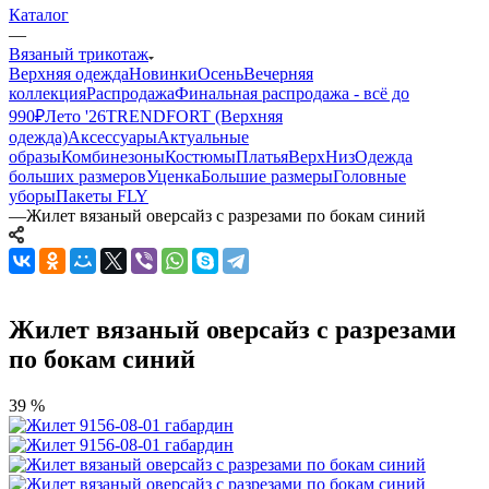
Каталог
—
Вязаный трикотаж
Верхняя одежда
Новинки
Осень
Вечерняя
коллекция
Распродажа
Финальная распродажа - всё до
990₽
Лето '26
TRENDFORT (Верхняя
одежда)
Аксессуары
Актуальные
образы
Комбинезоны
Костюмы
Платья
Верх
Низ
Одежда
больших размеров
Уценка
Большие размеры
Головные
уборы
Пакеты FLY
—
Жилет вязаный оверсайз с разрезами по бокам синий
Жилет вязаный оверсайз с разрезами
по бокам синий
39 %