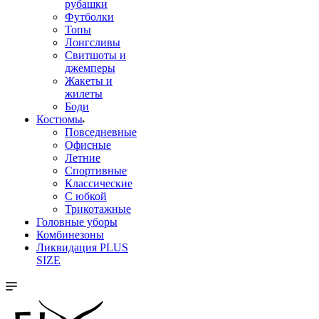
рубашки
Футболки
Топы
Лонгсливы
Свитшоты и
джемперы
Жакеты и
жилеты
Боди
Костюмы
Повседневные
Офисные
Летние
Спортивные
Классические
С юбкой
Трикотажные
Головные уборы
Комбинезоны
Ликвидация PLUS
SIZE