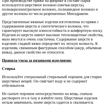
При производстве пряжи на фабрике в составе сырья
используется шерстяное волокно (овечья шерсть),
полиакрилонитрильное волокно, полиамидное волокно и
другие волокна из числа разрешенных Минздравом.
Представленные вязаные изделия изготовлены из пряжи с
содержанием шерсти и синтетического волокна, что
гарантирует высокую износостойкость и комфортную носку.
Изделия из шерсти имеют высокие теплозащитные свойства,
мало мнутся и очень эластичны. Содержание шерсти в
изделиях гладкой вязки определяет их легкую колкость. К
изделиям, связанным фактурным способом (ажур, объемная
вязка), данное свойство не относится.
Правила ухода за вязаными изделиями:
Стирка
Используйте специальный стиральный порошок для стирки
шерстяных вещей. Он смягчает воду и не содержит
отбеливателя.
Не сыпьте порошок непосредственно на вещь, сначала
растворите его в тазу и взбейте пену. Шерстяные изделия
нельзя замачивать, иначе шерсть садится и сваливается.