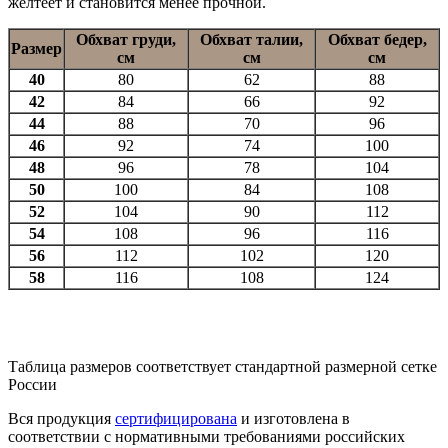
желтеет и становится менее прочной.
Обхват груди,
Обхват талии,
Обхват бедер,
Размер
см
см
см
40
80
62
88
42
84
66
92
44
88
70
96
46
92
74
100
48
96
78
104
50
100
84
108
52
104
90
112
54
108
96
116
56
112
102
120
58
116
108
124
Таблица размеров соответствует стандартной размерной сетке
России
Вся продукция
сертифицирована
и изготовлена в
соответствии с нормативными требованиями российских