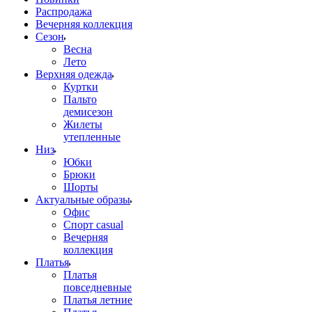
Распродажа
Вечерняя коллекция
Сезон
Весна
Лето
Верхняя одежда
Куртки
Пальто
демисезон
Жилеты
утепленные
Низ
Юбки
Брюки
Шорты
Актуальные образы
Офис
Спорт casual
Вечерняя
коллекция
Платья
Платья
повседневные
Платья летние