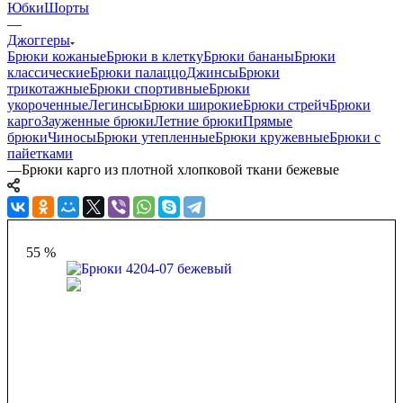
Юбки
Шорты
—
Джоггеры
Брюки кожаные
Брюки в клетку
Брюки бананы
Брюки
классические
Брюки палаццо
Джинсы
Брюки
трикотажные
Брюки спортивные
Брюки
укороченные
Легинсы
Брюки широкие
Брюки стрейч
Брюки
карго
Зауженные брюки
Летние брюки
Прямые
брюки
Чиносы
Брюки утепленные
Брюки кружевные
Брюки с
пайетками
—
Брюки карго из плотной хлопковой ткани бежевые
55 %