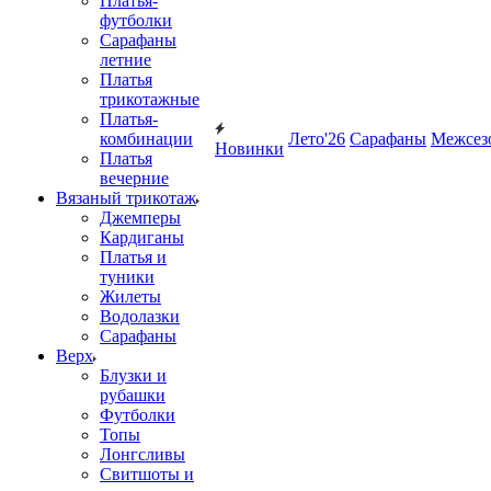
Платья-
футболки
Сарафаны
летние
Платья
трикотажные
Платья-
комбинации
Лето'26
Сарафаны
Межсез
Новинки
Платья
вечерние
Вязаный трикотаж
Джемперы
Кардиганы
Платья и
туники
Жилеты
Водолазки
Сарафаны
Верх
Блузки и
рубашки
Футболки
Топы
Лонгсливы
Свитшоты и