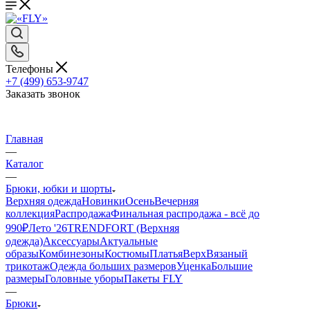
Телефоны
+7 (499) 653-9747
Заказать звонок
Главная
—
Каталог
—
Брюки, юбки и шорты
Верхняя одежда
Новинки
Осень
Вечерняя
коллекция
Распродажа
Финальная распродажа - всё до
990₽
Лето '26
TRENDFORT (Верхняя
одежда)
Аксессуары
Актуальные
образы
Комбинезоны
Костюмы
Платья
Верх
Вязаный
трикотаж
Одежда больших размеров
Уценка
Большие
размеры
Головные уборы
Пакеты FLY
—
Брюки