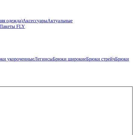
я одежда)
Аксессуары
Актуальные
Пакеты FLY
ки укороченные
Легинсы
Брюки широкие
Брюки стрейч
Брюки