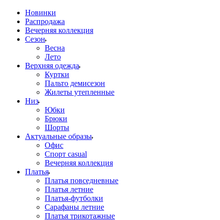
Новинки
Распродажа
Вечерняя коллекция
Сезон
Весна
Лето
Верхняя одежда
Куртки
Пальто демисезон
Жилеты утепленные
Низ
Юбки
Брюки
Шорты
Актуальные образы
Офис
Спорт casual
Вечерняя коллекция
Платья
Платья повседневные
Платья летние
Платья-футболки
Сарафаны летние
Платья трикотажные