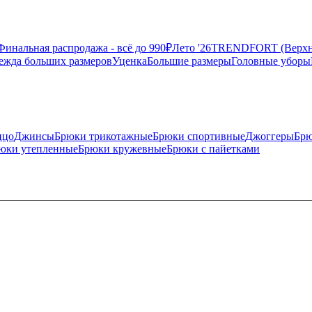
Финальная распродажа - всё до 990₽
Лето '26
TRENDFORT (Верхня
ежда больших размеров
Уценка
Большие размеры
Головные уборы
ццо
Джинсы
Брюки трикотажные
Брюки спортивные
Джоггеры
Брю
юки утепленные
Брюки кружевные
Брюки с пайетками