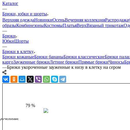
Каталог
—
Брюки, юбки и шорты
Верхняя одежда
Новинки
Осень
Вечерняя коллекция
Распродажа
образы
Комбинезоны
Костюмы
Платья
Верх
Вязаный трикотаж
Од
—
Брюки
Юбки
Шорты
—
Брюки в клетку
Брюки кожаные
Брюки бананы
Брюки классические
Брюки пала
карго
Зауженные брюки
Летние брюки
Прямые брюки
Чиносы
Бр
—
Брюки укороченные зауженные к низу в клетку на сером
79 %