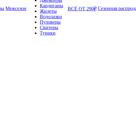
Джемперы
Кардиганы
ны
Межсезон
Сезонная распрод
ВСЁ ОТ 290₽
Жилеты
Водолазки
Пуловеры
Свитеры
Туники