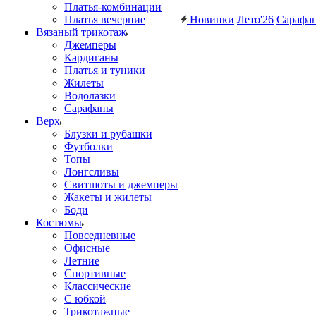
Платья-комбинации
Платья вечерние
Новинки
Лето'26
Сарафа
Вязаный трикотаж
Джемперы
Кардиганы
Платья и туники
Жилеты
Водолазки
Сарафаны
Верх
Блузки и рубашки
Футболки
Топы
Лонгсливы
Свитшоты и джемперы
Жакеты и жилеты
Боди
Костюмы
Повседневные
Офисные
Летние
Спортивные
Классические
С юбкой
Трикотажные